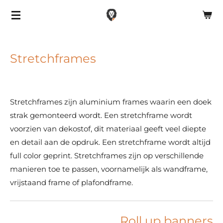
Ga
direct
naar
de
Stretchframes
hoofdinhoud
Stretchframes zijn aluminium frames waarin een doek
strak gemonteerd wordt. Een stretchframe wordt
voorzien van dekostof, dit materiaal geeft veel diepte
en detail aan de opdruk. Een stretchframe wordt altijd
full color geprint. Stretchframes zijn op verschillende
manieren toe te passen, voornamelijk als wandframe,
vrijstaand frame of plafondframe.
Roll up banners