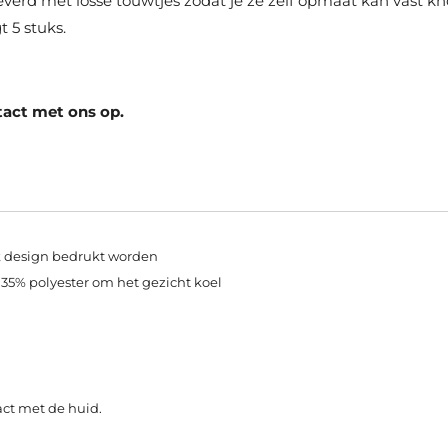
erd met losse touwtjes zodat je ze zelf opmaat kan vast 
 5 stuks.
tact met ons op.
 design bedrukt worden
5% polyester om het gezicht koel
act met de huid.