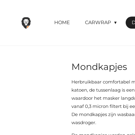
Ga
direct
HOME
CARWRAP
D
naar
de
hoofdinhoud
Mondkapjes
Herbruikbaar comfortabel mo
katoen, de tussenlaag is ee
waardoor het masker langduri
vanaf 0,3 micron filtert bij
De mondkapjes zijn wasbaar 
wasdroger.